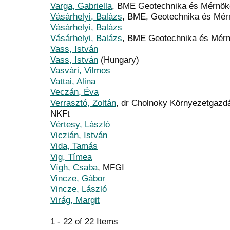
Varga, Gabriella
, BME Geotechnika és Mérnök
Vásárhelyi, Balázs
, BME, Geotechnika és Mér
Vásárhelyi, Balázs
Vásárhelyi, Balázs
, BME Geotechnika és Mérn
Vass, István
Vass, István
(Hungary)
Vasvári, Vilmos
Vattai, Alina
Veczán, Éva
Verrasztó, Zoltán
, dr Cholnoky Környezetgazd
NKFt
Vértesy, László
Viczián, István
Vida, Tamás
Vig, Tímea
Vígh, Csaba
, MFGI
Vincze, Gábor
Vincze, László
Virág, Margit
1 - 22 of 22 Items