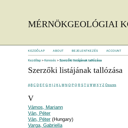
MÉRNÖKGEOLÓGIAI K
KEZDŐLAP
ABOUT
BEJELENTKEZÉS
ACCOUNT
Kezdőlap
>
Keresés
>
Szerzőki listájának tallózása
Szerzőki listájának tallózása
A
B
C
D
E
F
G
H
I
J
K
L
M
N
O
P
Q
R
S
T
U
V
W
X
Y
Z
Összes
V
Vámos, Mariann
Ván, Péter
Ván, Péter
(Hungary)
Varga, Gabriella