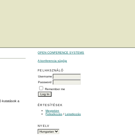
OPEN CONFERENCE SYSTEMS
A konferencia súgója
FELHASZNÁLÓ
Username
Password
Remember me
ó kutatások a
ÉRTESÍTÉSEK
Megtekint
Feliratkozás
/
Leiratkozás
NYELV