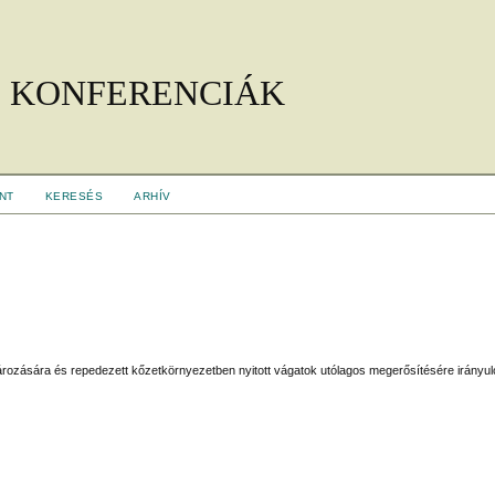
 KONFERENCIÁK
NT
KERESÉS
ARHÍV
ározására és repedezett kőzetkörnyezetben nyitott vágatok utólagos megerősítésére irányul