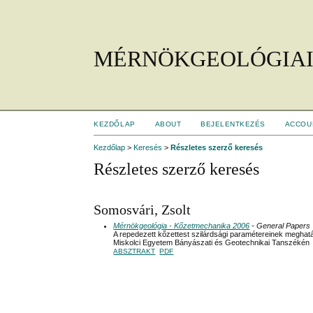
MÉRNÖKGEOLÓGIAI
KEZDŐLAP
ABOUT
BEJELENTKEZÉS
ACCOU
Kezdőlap
>
Keresés
>
Részletes szerző keresés
Részletes szerző keresés
Somosvári, Zsolt
Mérnökgeológia - Kőzetmechanika 2006
- General Papers
A repedezett kőzettest szilárdsági paramétereinek meghat
Miskolci Egyetem Bányászati és Geotechnikai Tanszékén
ABSZTRAKT
PDF