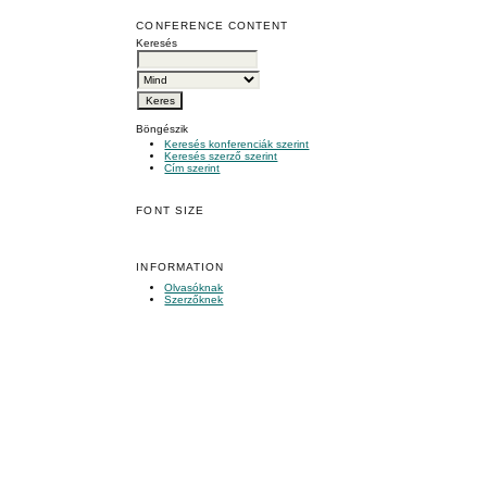
CONFERENCE CONTENT
Keresés
Böngészik
Keresés konferenciák szerint
Keresés szerző szerint
Cím szerint
FONT SIZE
INFORMATION
Olvasóknak
Szerzőknek